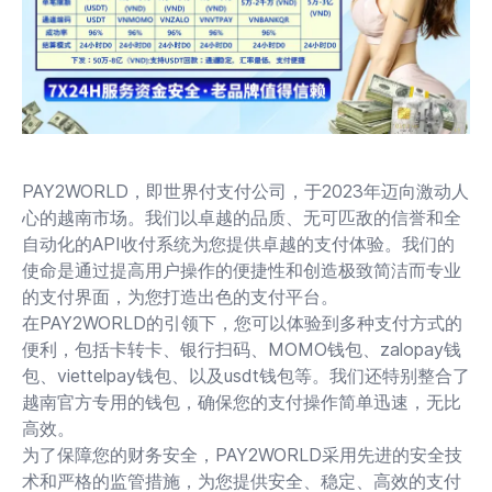
PAY2WORLD，即世界付支付公司，于2023年迈向激动人
心的越南市场。我们以卓越的品质、无可匹敌的信誉和全
自动化的API收付系统为您提供卓越的支付体验。我们的
使命是通过提高用户操作的便捷性和创造极致简洁而专业
的支付界面，为您打造出色的支付平台。
在PAY2WORLD的引领下，您可以体验到多种支付方式的
便利，包括卡转卡、银行扫码、MOMO钱包、zalopay钱
包、viettelpay钱包、以及usdt钱包等。我们还特别整合了
越南官方专用的钱包，确保您的支付操作简单迅速，无比
高效。
为了保障您的财务安全，PAY2WORLD采用先进的安全技
术和严格的监管措施，为您提供安全、稳定、高效的支付